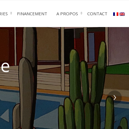
RIES
FINANCEMENT
A PROPOS
CONTACT
’été »
›