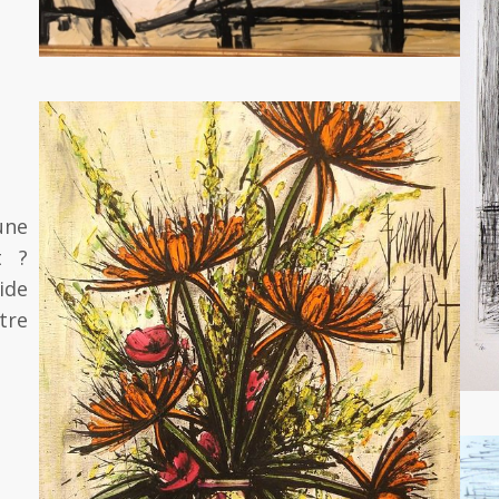
une
t ?
ide
tre