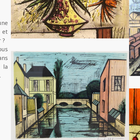
une
 et
r ?
us
ns
 la
.