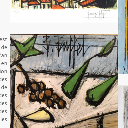
est
 de
’an
 en
ion
des
 de
des
des
des
ies