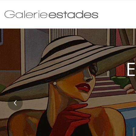
Expos
‹